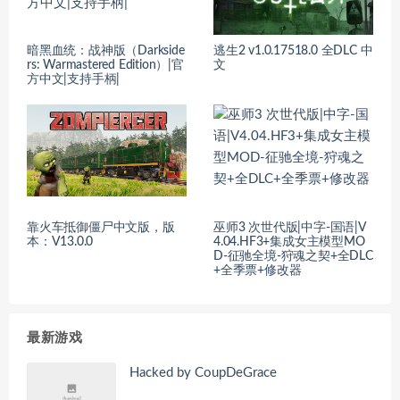
暗黑血统：战神版（Darkside
逃生2 v1.0.17518.0 全DLC 中
rs: Warmastered Edition）|官
文
方中文|支持手柄|
靠火车抵御僵尸中文版，版
巫师3 次世代版|中字-国语|V
本：V13.0.0
4.04.HF3+集成女主模型MO
D-征驰全境-狩魂之契+全DLC
+全季票+修改器
最新游戏
Hacked by CoupDeGrace