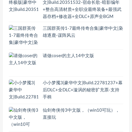
文|Build.20351532-宿命长歌-暗影编年
+整合高清材质+全职业最终装备+最强武
器存档+修改器+全DLC+原声全BGM
三国群英传1-7最终传奇合集|豪华中文|枭
雄逐鹿-谋阵风云
请做coser的主人14中文版
小小梦魇3|豪华中文|Build.22781237+幕
后DLC+全DLC+漩涡的秘密扩充票-支持
手柄
仙剑奇侠传3中文版，（win10可玩），
直接玩