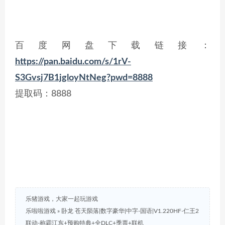
百度网盘下载链接：
https://pan.baidu.com/s/1rV-
S3Gvsj7B1jgloyNtNeg?pwd=8888
提取码：8888
乐猪游戏，大家一起玩游戏
乐啦啦游戏
»
卧龙 苍天陨落|数字豪华|中字-国语|V1.220HF-仁王2
联动-称霸江东+预购特典+全DLC+季票+联机