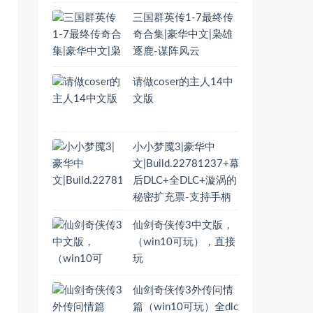
三国群英传1-7最终传
奇合集|豪华中文|枭雄
逐鹿-谋阵风云
请做coser的主人14中
文版
小小梦魇3|豪华中
文|Build.22781237+幕
后DLC+全DLC+漩涡的
秘密扩充票-支持手柄
仙剑奇侠传3中文版，
（win10可玩），直接
玩
仙剑奇侠传3外传问情
篇（win10可玩）全dlc