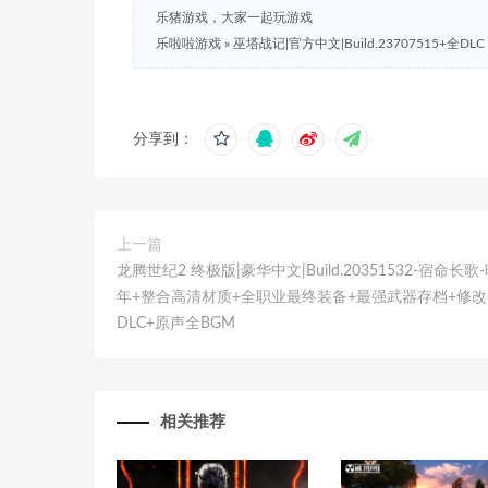
乐猪游戏，大家一起玩游戏
乐啦啦游戏
»
巫塔战记|官方中文|Build.23707515+全DLC
分享到：
上一篇
龙腾世纪2 终极版|豪华中文|Build.20351532-宿命长歌
年+整合高清材质+全职业最终装备+最强武器存档+修改
DLC+原声全BGM
相关推荐