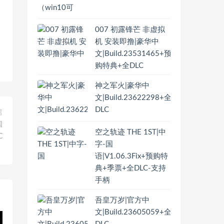
007 初露锋芒 非虚拟
机 安装即撸|豪华中
文|Build.23531465+预
购特典+全DLC
神之军火|豪华中
文|Build.23622298+全
DLC
篇
国
空之轨迹 THE 1ST|中
C
字-国
语|V1.06.3Fix+预购特
典+季票+全DLC-支持
手柄
吾皇万岁|官方中
文|Build.23605059+全