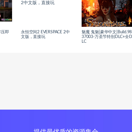
解压即
永恒空间2 EVERSPACE 2中
魅魔 鬼魅|豪华中文|Build.98
文版，直接玩
37003-万圣节特别DLC+全
LC