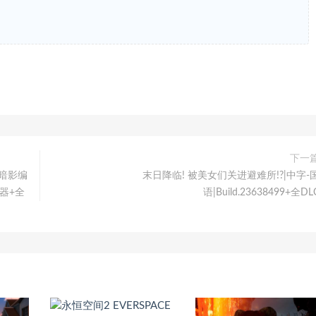
下一
-暗影编
末日降临! 被美女们关进避难所!?|中字-
器+全
语|Build.23638499+全DL