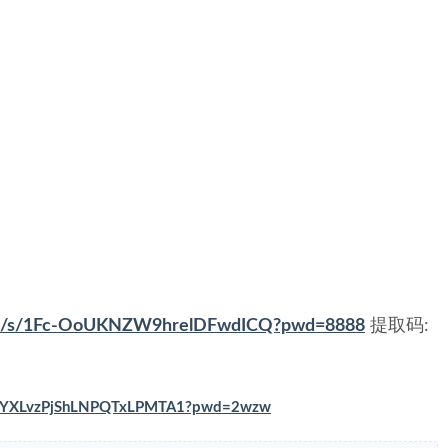
.com/s/1Fc-OoUKNZW9hrelDFwdICQ?pwd=8888
提取码:
Ov97YXLvzPjShLNPQTxLPMTA1?pwd=2wzw