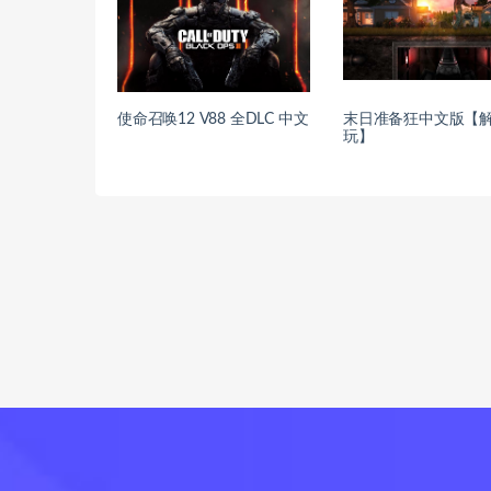
使命召唤12 V88 全DLC 中文
末日准备狂中文版【
玩】