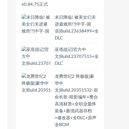
末日降临! 被美女们关
进避难所!?|中字-国
语|Build.23638499+全
DLC
巫塔战记|官方中
文|Build.23707515+全
DLC
龙腾世纪2 终极版|豪
华中
文|Build.20351532-宿
命长歌-暗影编年+整合
高清材质+全职业最终
装备+最强武器存档
+修改器+全DLC+原声
全BGM