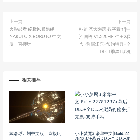
上一篇
下一篇
火影忍者 终极风暴羁绊
卧龙 苍天陨落|数字豪华|中
NARUTO X BORUTO 中文
字-国语|V1.220HF-仁王2联
版，直接玩
动-称霸江东+预购特典+全
DLC+季票+联机
相关推荐
戴森球计划中文版，直接玩
小小梦魇3|豪华中文|Build.22
781237+幕后DLC+全DLC+漩