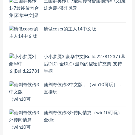
三国群英传1-7最终传奇合集|豪华中文|枭
雄逐鹿-谋阵风云
请做coser的主人14中文版
小小梦魇3|豪华中文|Build.22781237+幕
后DLC+全DLC+漩涡的秘密扩充票-支持
手柄
仙剑奇侠传3中文版，（win10可玩），
直接玩
仙剑奇侠传3外传问情篇（win10可玩）
全dlc