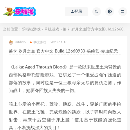
登录
当前位置：
乐啦啦游戏
单机游戏
莱卡 岁月之血|官方中文|Build.12660930-秘绝艺-赤血纪元
>
>
mtdwo
单机游戏
2023-11-18
莱卡 岁月之血|官方中文|Build.12660930-秘绝艺-赤血纪元
《Laika: Aged Through Blood》是一款以末世废土为背景的
西部风格摩托冒险游戏。它讲述了一个饱受占领军压迫的
部落的故事，同时也是一位土狼母亲无尽的复仇之旅，作
为战士，她要夺回族人失去的一切。
骑上心爱的小摩托，驾驶、跳跃、战斗，穿越广袤的手绘
世界。在废土飞驰，完成危险的跳跃，以子弹时间向敌人
射击，再来个后空翻子弹上膛！使用基于技能的强化道
具，不断挑战强大的头目！