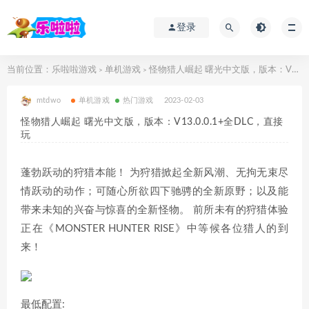
登录
当前位置：
乐啦啦游戏
单机游戏
怪物猎人崛起 曙光中文版，版本：V13.0.0.1+全DLC，直接玩
>
>
mtdwo
单机游戏
热门游戏
2023-02-03
怪物猎人崛起 曙光中文版，版本：V13.0.0.1+全DLC，直接
玩
蓬勃跃动的狩猎本能！ 为狩猎掀起全新风潮、无拘无束尽
情跃动的动作；可随心所欲四下驰骋的全新原野；以及能
带来未知的兴奋与惊喜的全新怪物。 前所未有的狩猎体验
正在《MONSTER HUNTER RISE》中等候各位猎人的到
来！
最低配置: