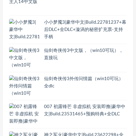
小小梦魇3|豪华中文|Build.22781237+幕
后DLC+全DLC+漩涡的秘密扩充票-支持
手柄
仙剑奇侠传3中文版，（win10可玩），
直接玩
仙剑奇侠传3外传问情篇（win10可玩）
全dlc
007 初露锋芒 非虚拟机 安装即撸|豪华中
文|Build.23531465+预购特典+全DLC
神之军火|豪华中文|Build.23622298+全