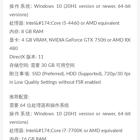
操作系统: Windows 10 (20H1 version or newer, 64-bit
versions)
处理器: Intel&#174;Core i5-4460 or AMD equivalent
内存: 8 GB RAM
显卡: 4 GB VRAM, NVIDIA GeForce GTX 750ti or AMD RX
480
DirectX 版本: 11
存储空间: 需要 30 GB 可用空间
附注事项: SSD (Preferred), HDD (Supported), 720p/30 fps
in Low Quality Settings without FSR enabled
推荐配置:
需要 64 位处理器和操作系统
操作系统: Windows 10 (20H1 version or newer, 64-bit
versions)
处理器: Intel&#174;Core i7-7700K or AMD equivalent
内存: 16 GB RAM