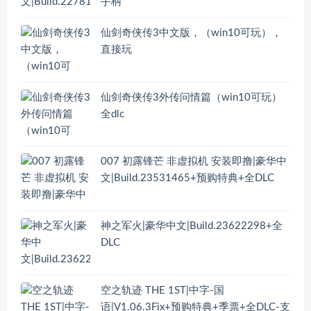
手柄
仙剑奇侠传3中文版，（win10可玩），
直接玩
仙剑奇侠传3外传问情篇（win10可玩）
全dlc
007 初露锋芒 非虚拟机 安装即撸|豪华中
文|Build.23531465+预购特典+全DLC
神之军火|豪华中文|Build.23622298+全
DLC
空之轨迹 THE 1ST|中字-国
语|V1.06.3Fix+预购特典+季票+全DLC-支