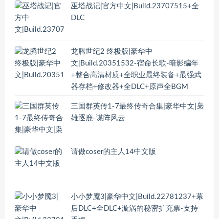
巫塔战记|官方中文|Build.23707515+全
DLC
龙腾世纪2 终极版|豪华中
文|Build.20351532-宿命长歌-暗影编年
+整合高清材质+全职业最终装备+最强武
器存档+修改器+全DLC+原声全BGM
三国群英传1-7最终传奇合集|豪华中文|枭
雄逐鹿-谋阵风云
请做coser的主人14中文版
小小梦魇3|豪华中文|Build.22781237+幕
后DLC+全DLC+漩涡的秘密扩充票-支持