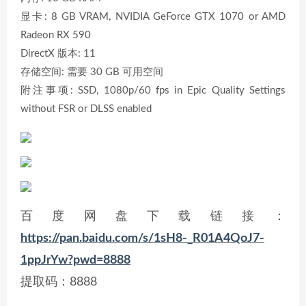
显卡: 8 GB VRAM, NVIDIA GeForce GTX 1070 or AMD
Radeon RX 590
DirectX 版本: 11
存储空间: 需要 30 GB 可用空间
附注事项: SSD, 1080p/60 fps in Epic Quality Settings
without FSR or DLSS enabled
百度网盘下载链接：
https://pan.baidu.com/s/1sH8-_R01A4QoJ7-
1ppJrYw?pwd=8888
提取码：8888