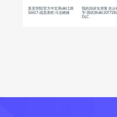
英灵学院|官方中文|Build.128
我的26岁女房客 在云
36617-战意凛然-斗志燃烧
字-国语|Build.20772
DLC