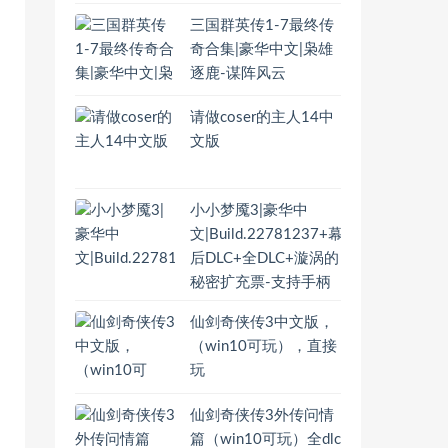
三国群英传1-7最终传
奇合集|豪华中文|枭雄
逐鹿-谋阵风云
请做coser的主人14中
文版
小小梦魇3|豪华中
文|Build.22781237+幕
后DLC+全DLC+漩涡的
秘密扩充票-支持手柄
仙剑奇侠传3中文版，
（win10可玩），直接
玩
仙剑奇侠传3外传问情
篇（win10可玩）全dlc