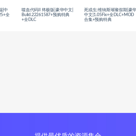
端|中
噬血代码II 终极版|豪华中文|
死或生:维纳斯璀璨假期|豪
825+全
Build.22261587+预购特典
中文|1.05Fix+全DLC+MOD
+全DLC
合集+预购特典