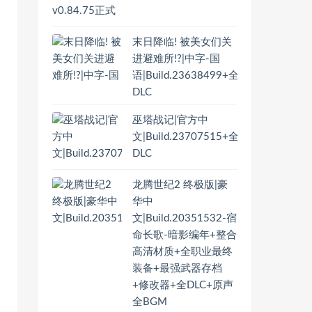
末日降临! 被美女们关
进避难所!?|中字-国
语|Build.23638499+全
DLC
巫塔战记|官方中
文|Build.23707515+全
DLC
龙腾世纪2 终极版|豪
华中
文|Build.20351532-宿
命长歌-暗影编年+整合
高清材质+全职业最终
装备+最强武器存档
+修改器+全DLC+原声
全BGM