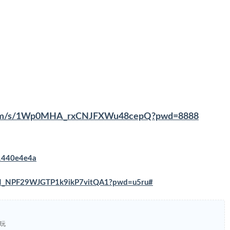
u.com/s/1Wp0MHA_rxCNJFXWu48cepQ?pwd=8888
31440e4e4a
s/VN_NPF29WJGTP1k9ikP7vitQA1?pwd=u5ru#
接玩