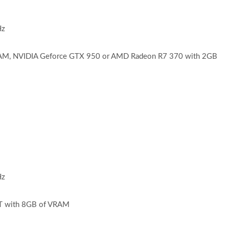
Hz
RAM, NVIDIA Geforce GTX 950 or AMD Radeon R7 370 with 2GB
Hz
T with 8GB of VRAM