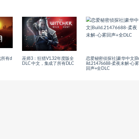
所有d
巫师3：狂猎V1.32年度版全
恋爱秘密侦探社|豪华中文|B
DLC 中文，集成了所有DLC
ild.21476688-柔夜未解-心
回声+全DLC