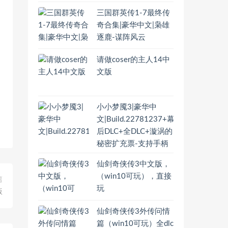
三国群英传1-7最终传
奇合集|豪华中文|枭雄
逐鹿-谋阵风云
请做coser的主人14中
文版
小小梦魇3|豪华中
文|Build.22781237+幕
后DLC+全DLC+漩涡的
秘密扩充票-支持手柄
仙剑奇侠传3中文版，
（win10可玩），直接
篇
玩
版
仙剑奇侠传3外传问情
篇（win10可玩）全dlc