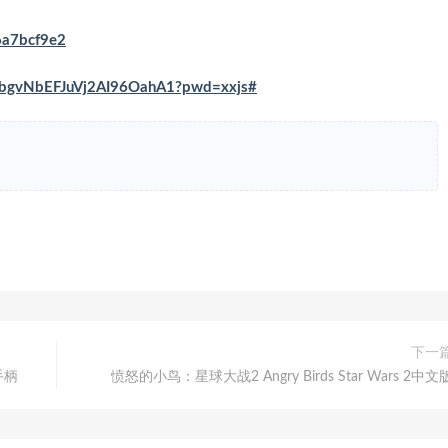
6a7bcf9e2
z0bgvNbEFJuVj2AI96OahA1?pwd=xxjs#
下一
手柄
愤怒的小鸟：星球大战2 Angry Birds Star Wars 2中文