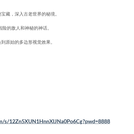
秘宝藏，深入古老世界的秘境。
凶险的敌人和神秘的神话。
换到原始的多边形视觉效果。
.com/s/12Zn5XUN1HnnXIJNa0Po6Cg?pwd=8888