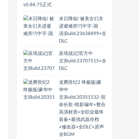
末日降临! 被美女们关
进避难所!?|中字-国
语|Build.23638499+全
DLC
巫塔战记|官方中
文|Build.23707515+全
DLC
龙腾世纪2 终极版|豪
华中
文|Build.20351532-宿
命长歌-暗影编年+整合
高清材质+全职业最终
装备+最强武器存档
+修改器+全DLC+原声
全BGM