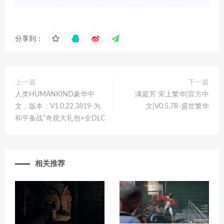
分享到：
上一篇
下一篇
人类HUMANKIND豪华中
满庭芳 宋上繁华|官方中
文，版本：V1.0.22.3819-为
文|V0.5.7R-盛世繁华
和平备战”奇观大礼包+全DLC
相关推荐