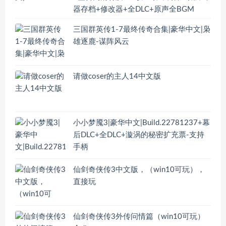
器存档+修改器+全DLC+原声全BGM
三国群英传1-7最终传奇合集|豪华中文|枭
雄逐鹿-谋阵风云
请做coser的主人14中文版
小小梦魇3|豪华中文|Build.22781237+幕
后DLC+全DLC+漩涡的秘密扩充票-支持
手柄
仙剑奇侠传3中文版，（win10可玩），
直接玩
仙剑奇侠传3外传问情篇（win10可玩）