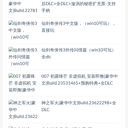
后DLC+全DLC+漩涡的秘密扩充票-支持
手柄
仙剑奇侠传3中文版，（win10可玩），
直接玩
仙剑奇侠传3外传问情篇（win10可玩）
全dlc
007 初露锋芒 非虚拟机 安装即撸|豪华中
文|Build.23531465+预购特典+全DLC
神之军火|豪华中文|Build.23622298+全
DLC