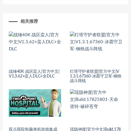
相关推荐
战锤40K 战区蛮人|官方中文|
灯塔守护者联盟|官方中文|V
V1.3.62+蛮人DLC+全DLC
1.3.1.67360-冰霜守卫军-钢铁
战斗阵线
双点医院电脑单机游戏集成
琉隐神渡|官方中文|Build.178