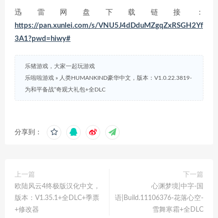
迅雷网盘下载链接：
https://pan.xunlei.com/s/VNU5J4dDduMZgqZxRSGH2Yf
3A1?pwd=hiwy#
乐猪游戏，大家一起玩游戏
乐啦啦游戏
»
人类HUMANKIND豪华中文，版本：V1.0.22.3819-
为和平备战”奇观大礼包+全DLC
分享到：
上一篇
下一篇
欧陆风云4终极版汉化中文，
心渊梦境|中字-国
版本：V1.35.1+全DLC+季票
语|Build.11106376-花落心空-
+修改器
雪舞寒霜+全DLC