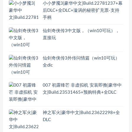
小小梦魇3|豪华中文|Build.22781237+幕
后DLC+全DLC+漩涡的秘密扩充票-支持
手柄
仙剑奇侠传3中文版，（win10可玩），
直接玩
仙剑奇侠传3外传问情篇（win10可玩）
全dlc
007 初露锋芒 非虚拟机 安装即撸|豪华中
文|Build.23531465+预购特典+全DLC
神之军火|豪华中文|Build.23622298+全
DLC