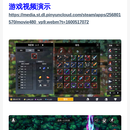
游戏视频演示
https://media.st.dl.pinyuncloud.com/steam/apps/256801
570/movie480_vp9.webm?t=1600517072