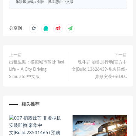
乐啦啦游戏
»
剑侠．风尘恋曲中文版
分享到：
上一篇
下一篇
出租生涯：模拟城市驾驶 Taxi
魂斗罗 加鲁加行动|官方中
Life – A City Driving
文|Build.13626439-炮火阵线-
Simulator中文版
异形突袭+全DLC
相关推荐