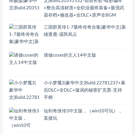
文|Build.20351532-宿命长歌-暗影编年
+整合高清材质+全职业最终装备+最强武
器存档+修改器+全DLC+原声全BGM
三国群英传1-7最终传奇合集|豪华中文|枭
雄逐鹿-谋阵风云
请做coser的主人14中文版
小小梦魇3|豪华中文|Build.22781237+幕
后DLC+全DLC+漩涡的秘密扩充票-支持
手柄
仙剑奇侠传3中文版，（win10可玩），
直接玩