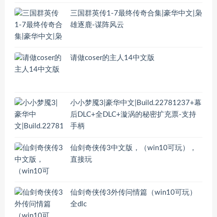
三国群英传1-7最终传奇合集|豪华中文|枭
雄逐鹿-谋阵风云
请做coser的主人14中文版
小小梦魇3|豪华中文|Build.22781237+幕
后DLC+全DLC+漩涡的秘密扩充票-支持
手柄
仙剑奇侠传3中文版，（win10可玩），
直接玩
仙剑奇侠传3外传问情篇（win10可玩）
全dlc