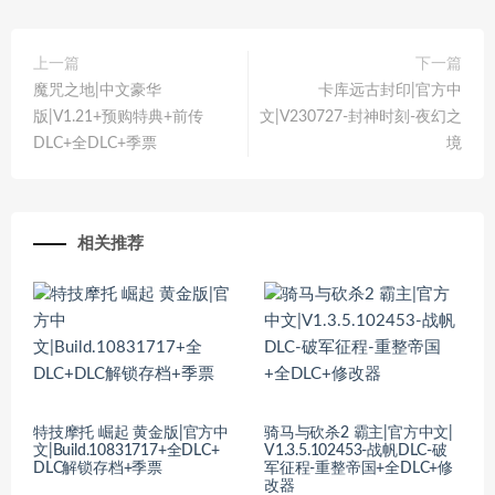
上一篇
下一篇
魔咒之地|中文豪华
卡库远古封印|官方中
版|V1.21+预购特典+前传
文|V230727-封神时刻-夜幻之
DLC+全DLC+季票
境
相关推荐
特技摩托 崛起 黄金版|官方中
骑马与砍杀2 霸主|官方中文|
文|Build.10831717+全DLC+
V1.3.5.102453-战帆DLC-破
DLC解锁存档+季票
军征程-重整帝国+全DLC+修
改器