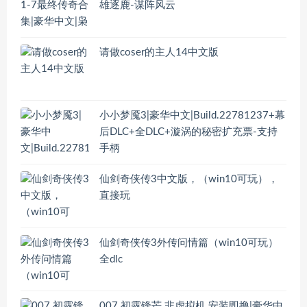
雄逐鹿-谋阵风云
请做coser的主人14中文版
小小梦魇3|豪华中文|Build.22781237+幕
后DLC+全DLC+漩涡的秘密扩充票-支持
手柄
仙剑奇侠传3中文版，（win10可玩），
直接玩
仙剑奇侠传3外传问情篇（win10可玩）
全dlc
007 初露锋芒 非虚拟机 安装即撸|豪华中