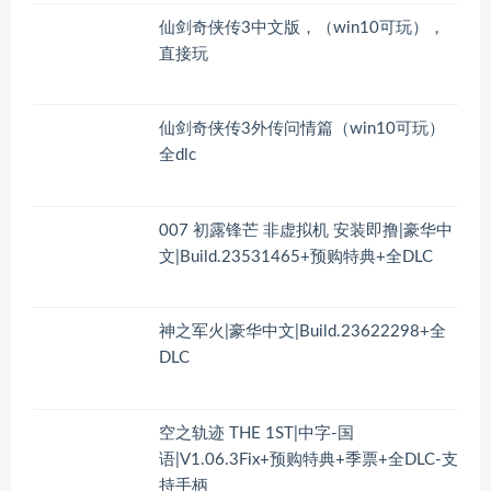
仙剑奇侠传3中文版，（win10可玩），
直接玩
仙剑奇侠传3外传问情篇（win10可玩）
全dlc
007 初露锋芒 非虚拟机 安装即撸|豪华中
文|Build.23531465+预购特典+全DLC
神之军火|豪华中文|Build.23622298+全
DLC
空之轨迹 THE 1ST|中字-国
语|V1.06.3Fix+预购特典+季票+全DLC-支
持手柄