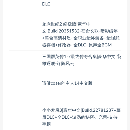
DLC
龙腾世纪2 终极版|豪华中
文|Build.20351532-宿命长歌-暗影编年
+整合高清材质+全职业最终装备+最强武
器存档+修改器+全DLC+原声全BGM
三国群英传1-7最终传奇合集|豪华中文|枭
雄逐鹿-谋阵风云
请做coser的主人14中文版
小小梦魇3|豪华中文|Build.22781237+幕
后DLC+全DLC+漩涡的秘密扩充票-支持
手柄