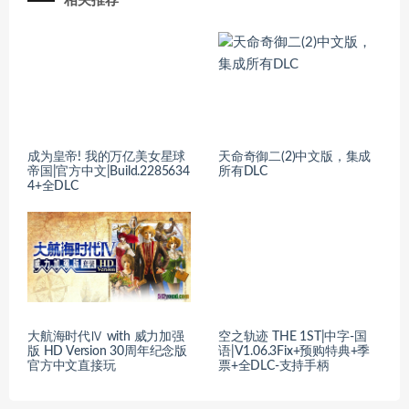
相关推荐
成为皇帝! 我的万亿美女星球
天命奇御二(2)中文版，集成
帝国|官方中文|Build.2285634
所有DLC
4+全DLC
大航海时代Ⅳ with 威力加强
空之轨迹 THE 1ST|中字-国
版 HD Version 30周年纪念版
语|V1.06.3Fix+预购特典+季
官方中文直接玩
票+全DLC-支持手柄