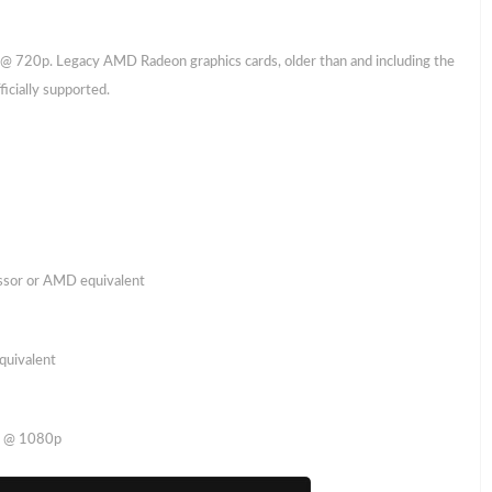
@ 720p. Legacy AMD Radeon graphics cards, older than and including the
icially supported.
ssor or AMD equivalent
uivalent
PS @ 1080p