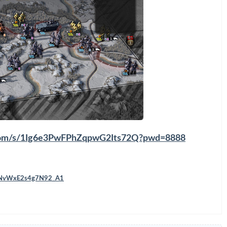
u.com/s/1Ig6e3PwFPhZqpwG2Its72Q?pwd=8888
4h1NvWxE2s4g7N92_A1