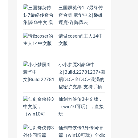
三国群英传1-7最终传
奇合集|豪华中文|枭雄
逐鹿-谋阵风云
请做coser的主人14中
文版
小小梦魇3|豪华中
文|Build.22781237+幕
后DLC+全DLC+漩涡的
秘密扩充票-支持手柄
仙剑奇侠传3中文版，
（win10可玩），直接
玩
仙剑奇侠传3外传问情
篇（win10可玩）全dlc