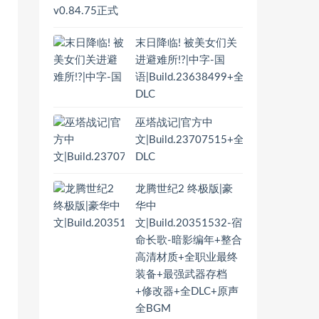
末日降临! 被美女们关
进避难所!?|中字-国
语|Build.23638499+全
DLC
巫塔战记|官方中
文|Build.23707515+全
DLC
龙腾世纪2 终极版|豪
华中
文|Build.20351532-宿
命长歌-暗影编年+整合
高清材质+全职业最终
装备+最强武器存档
+修改器+全DLC+原声
全BGM