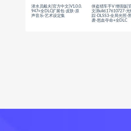
潜水员戴夫|官方中文|V1.0.0.
侠盗猎车手V 增强版|
947+全DLC扩展包-皮肤-原
文|Build.17610727
声音乐-艺术设定集
踪-DLSS3-全局光照-
袭-怒血夺命+全DLC