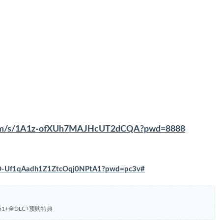
u.com/s/1A1z-ofXUh7MAJHcUT2dCQA?pwd=8888
s/VO-Uf1qAadh1Z1ZtcOqj0NPtA1?pwd=pc3v#
6151+全DLC+预购特典