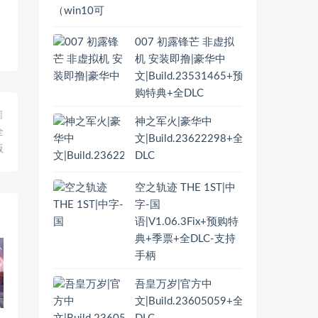
007 初露锋芒 非虚拟
机 安装即撸|豪华中
文|Build.23531465+预
购特典+全DLC
篇
神之军火|豪华中
全
文|Build.23622298+全
版
DLC
空之轨迹 THE 1ST|中
字-国
语|V1.06.3Fix+预购特
典+季票+全DLC-支持
手柄
吾皇万岁|官方中
文|Build.23605059+全