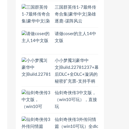
三国群英传1-7最终传
奇合集|豪华中文|枭雄
逐鹿-谋阵风云
请做coser的主人14中
文版
小小梦魇3|豪华中
文|Build.22781237+幕
后DLC+全DLC+漩涡的
秘密扩充票-支持手柄
仙剑奇侠传3中文版，
（win10可玩），直接
玩
仙剑奇侠传3外传问情
篇（win10可玩）全dlc