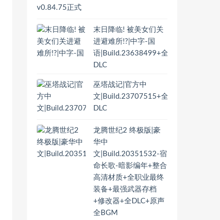
末日降临! 被美女们关
进避难所!?|中字-国
语|Build.23638499+全
DLC
巫塔战记|官方中
文|Build.23707515+全
DLC
龙腾世纪2 终极版|豪
华中
文|Build.20351532-宿
命长歌-暗影编年+整合
高清材质+全职业最终
装备+最强武器存档
+修改器+全DLC+原声
全BGM