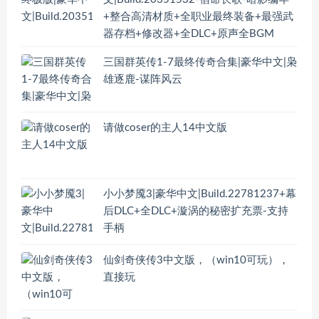
+整合高清材质+全职业最终装备+最强武
器存档+修改器+全DLC+原声全BGM
三国群英传1-7最终传奇合集|豪华中文|枭
雄逐鹿-谋阵风云
请做coser的主人14中文版
小小梦魇3|豪华中文|Build.22781237+幕
后DLC+全DLC+漩涡的秘密扩充票-支持
手柄
仙剑奇侠传3中文版，（win10可玩），
直接玩