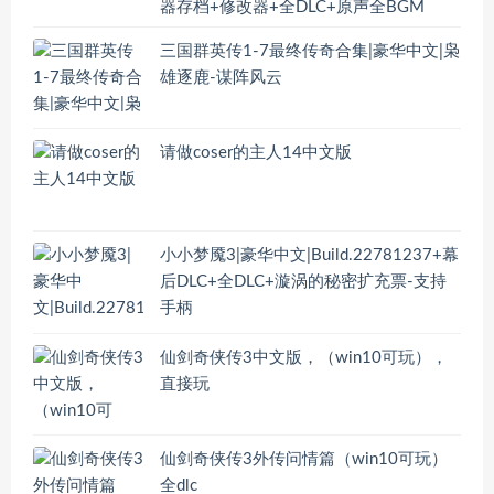
器存档+修改器+全DLC+原声全BGM
三国群英传1-7最终传奇合集|豪华中文|枭
雄逐鹿-谋阵风云
请做coser的主人14中文版
小小梦魇3|豪华中文|Build.22781237+幕
后DLC+全DLC+漩涡的秘密扩充票-支持
手柄
仙剑奇侠传3中文版，（win10可玩），
直接玩
仙剑奇侠传3外传问情篇（win10可玩）
全dlc