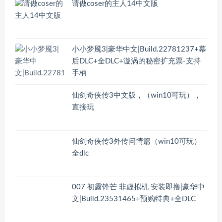
请做coser的主人14中文版
小小梦魇3|豪华中文|Build.22781237+幕
后DLC+全DLC+漩涡的秘密扩充票-支持
手柄
仙剑奇侠传3中文版，（win10可玩），
直接玩
仙剑奇侠传3外传问情篇（win10可玩）
全dlc
007 初露锋芒 非虚拟机 安装即撸|豪华中
文|Build.23531465+预购特典+全DLC