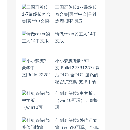
三国群英传1-7最终传
奇合集|豪华中文|枭雄
逐鹿-谋阵风云
请做coser的主人14中
文版
小小梦魇3|豪华中
文|Build.22781237+幕
后DLC+全DLC+漩涡的
秘密扩充票-支持手柄
仙剑奇侠传3中文版，
（win10可玩），直接
玩
仙剑奇侠传3外传问情
篇（win10可玩）全dlc