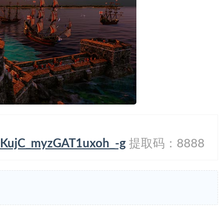
7lKujC_myzGAT1uxoh_-g
提取码：8888