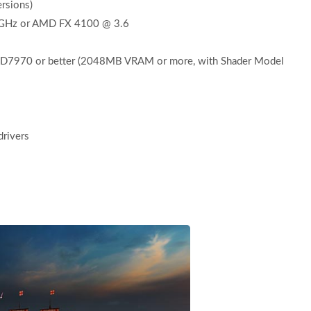
rsions)
5 GHz or AMD FX 4100 @ 3.6
7970 or better (2048MB VRAM or more, with Shader Model
drivers