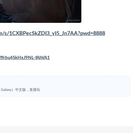
.com/s/1CXBPecSkZDI3_yI5_Jn7AA?pwd=8888
wTffrbu4SkHxJ9NL-fAhVA1
the Galaxy）中文版，直接玩