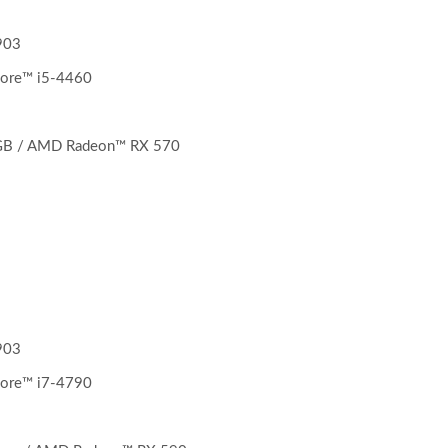
903
ore™ i5-4460
B / AMD Radeon™ RX 570
903
ore™ i7-4790