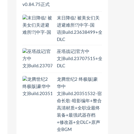
末日降临! 被美女们关
进避难所!?|中字-国
语|Build.23638499+全
DLC
巫塔战记|官方中
文|Build.23707515+全
DLC
龙腾世纪2 终极版|豪
华中
文|Build.20351532-宿
命长歌-暗影编年+整合
高清材质+全职业最终
装备+最强武器存档
+修改器+全DLC+原声
全BGM