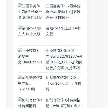
三国群英传1-7最终传
奇合集|豪华中文|枭雄
逐鹿-谋阵风云
请做coser的主人14中
文版
小小梦魇3|豪华中
文|Build.22781237+幕
后DLC+全DLC+漩涡的
秘密扩充票-支持手柄
仙剑奇侠传3中文版，
（win10可玩），直接
玩
仙剑奇侠传3外传问情
篇（win10可玩）全dlc