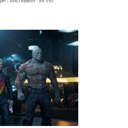
per / AMD Radeon™ RX 590