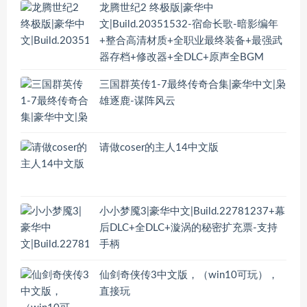
龙腾世纪2 终极版|豪华中
文|Build.20351532-宿命长歌-暗影编年
+整合高清材质+全职业最终装备+最强武
器存档+修改器+全DLC+原声全BGM
三国群英传1-7最终传奇合集|豪华中文|枭
雄逐鹿-谋阵风云
请做coser的主人14中文版
小小梦魇3|豪华中文|Build.22781237+幕
后DLC+全DLC+漩涡的秘密扩充票-支持
手柄
仙剑奇侠传3中文版，（win10可玩），
直接玩