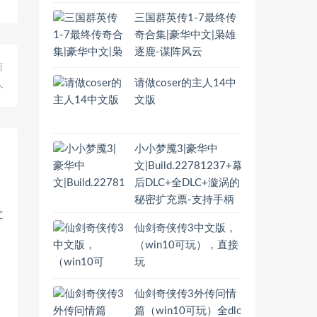
三国群英传1-7最终传
奇合集|豪华中文|枭雄
逐鹿-谋阵风云
篇
请做coser的主人14中
人
文版
小小梦魇3|豪华中
文|Build.22781237+幕
后DLC+全DLC+漩涡的
秘密扩充票-支持手柄
仙剑奇侠传3中文版，
（win10可玩），直接
玩
仙剑奇侠传3外传问情
篇（win10可玩）全dlc