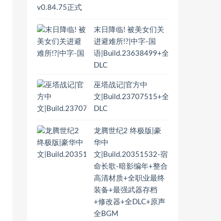
末日降临! 被美女们关
进避难所!?|中字-国
语|Build.23638499+全
DLC
巫塔战记|官方中
文|Build.23707515+全
DLC
龙腾世纪2 终极版|豪
华中
文|Build.20351532-宿
命长歌-暗影编年+整合
高清材质+全职业最终
装备+最强武器存档
+修改器+全DLC+原声
全BGM