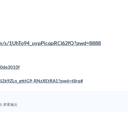
com/s/1UhTo94_uypPicqpRCl62fQ?pwd=8888
a80de3010f
/VNi2k9ZLn_gtttG9-RNzXEtRA1?pwd=t8rq#
曜影-梦雾施法