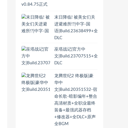
末日降临! 被美女们关
进避难所!?|中字-国
语|Build.23638499+全
DLC
巫塔战记|官方中
文|Build.23707515+全
DLC
龙腾世纪2 终极版|豪
华中
文|Build.20351532-宿
命长歌-暗影编年+整合
高清材质+全职业最终
装备+最强武器存档
+修改器+全DLC+原声
全BGM