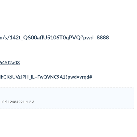
.com/s/142t_QS00aflU5106T0qPVQ?pwd=8888
0645f2a03
s/VNhCK6UVzJPH_iL–FwQVNC9A1?pwd=vrqd#
12484291-1.2.3