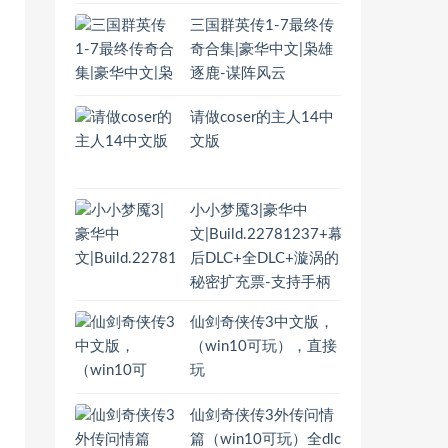
三国群英传1-7最终传
奇合集|豪华中文|枭雄
逐鹿-谋阵风云
请做coser的主人14中
文版
小小梦魇3|豪华中
文|Build.22781237+幕
后DLC+全DLC+漩涡的
秘密扩充票-支持手柄
仙剑奇侠传3中文版，
（win10可玩），直接
玩
仙剑奇侠传3外传问情
篇（win10可玩）全dlc