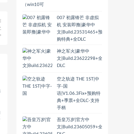
007 初露锋芒 非虚拟
篇
机 安装即撸|豪华中
之
文|Build.23531465+预
令
购特典+全DLC
神之军火|豪华中
文|Build.23622298+全
DLC
空之轨迹 THE 1ST|中
字-国
语|V1.06.3Fix+预购特
典+季票+全DLC-支持
手柄
l
乾
吾皇万岁|官方中
文|Build.23605059+全