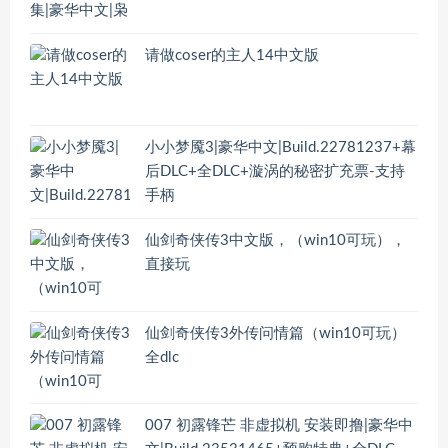
请做coser的主人14中文版
小小梦魇3|豪华中文|Build.22781237+幕
后DLC+全DLC+漩涡的秘密扩充票-支持
手柄
仙剑奇侠传3中文版，（win10可玩），
直接玩
仙剑奇侠传3外传问情篇（win10可玩）
全dlc
007 初露锋芒 非虚拟机 安装即撸|豪华中