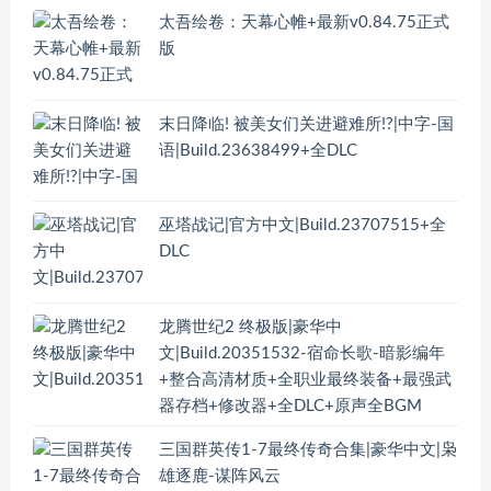
太吾绘卷：天幕心帷+最新v0.84.75正式
版
末日降临! 被美女们关进避难所!?|中字-国
语|Build.23638499+全DLC
巫塔战记|官方中文|Build.23707515+全
DLC
龙腾世纪2 终极版|豪华中
文|Build.20351532-宿命长歌-暗影编年
+整合高清材质+全职业最终装备+最强武
器存档+修改器+全DLC+原声全BGM
三国群英传1-7最终传奇合集|豪华中文|枭
雄逐鹿-谋阵风云