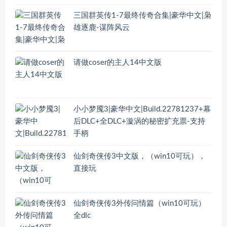
三国群英传1-7最终传奇合集|豪华中文|枭
雄逐鹿-谋阵风云
请做coser的主人14中文版
小小梦魇3|豪华中文|Build.22781237+幕
后DLC+全DLC+漩涡的秘密扩充票-支持
手柄
仙剑奇侠传3中文版，（win10可玩），
直接玩
仙剑奇侠传3外传问情篇（win10可玩）
全dlc