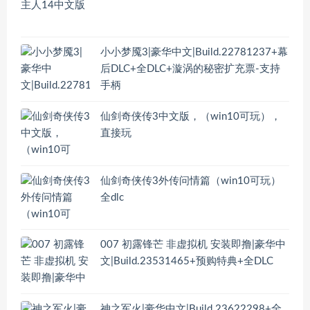
小小梦魇3|豪华中文|Build.22781237+幕
后DLC+全DLC+漩涡的秘密扩充票-支持
手柄
仙剑奇侠传3中文版，（win10可玩），
直接玩
仙剑奇侠传3外传问情篇（win10可玩）
全dlc
007 初露锋芒 非虚拟机 安装即撸|豪华中
文|Build.23531465+预购特典+全DLC
神之军火|豪华中文|Build.23622298+全