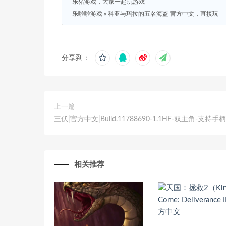
乐猪游戏，大家一起玩游戏
乐啦啦游戏
»
科亚与玛拉的五名海盗|官方中文，直接玩
分享到：
上一篇
三伏|官方中文|Build.11788690-1.1HF-双主角-支持手柄
相关推荐