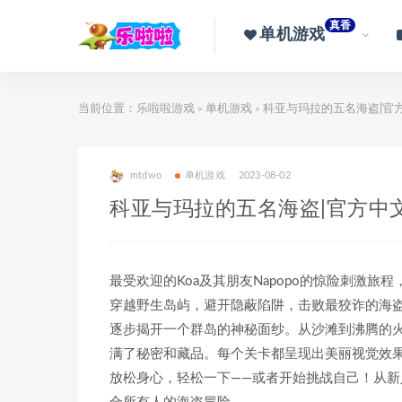
真香
单机游戏
当前位置：
乐啦啦游戏
单机游戏
科亚与玛拉的五名海盗|官
>
>
mtdwo
单机游戏
2023-08-02
科亚与玛拉的五名海盗|官方中
最受欢迎的Koa及其朋友Napopo的惊险刺激旅
穿越野生岛屿，避开隐蔽陷阱，击败最狡诈的海
逐步揭开一个群岛的神秘面纱。从沙滩到沸腾的
满了秘密和藏品。每个关卡都呈现出美丽视觉效
放松身心，轻松一下——或者开始挑战自己！从新人到快跑侠，