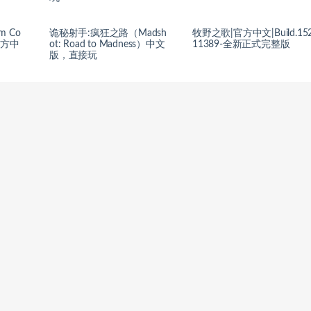
m Co
诡秘射手:疯狂之路（Madsh
牧野之歌|官方中文|Build.15
）官方中
ot: Road to Madness）中文
11389-全新正式完整版
版，直接玩