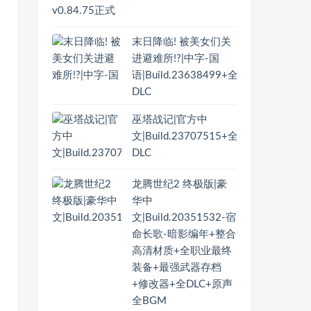
末日降临! 被美女们关
进避难所!?|中字-国
语|Build.23638499+全
DLC
巫塔战记|官方中
文|Build.23707515+全
DLC
龙腾世纪2 终极版|豪
华中
文|Build.20351532-宿
命长歌-暗影编年+整合
高清材质+全职业最终
装备+最强武器存档
+修改器+全DLC+原声
全BGM