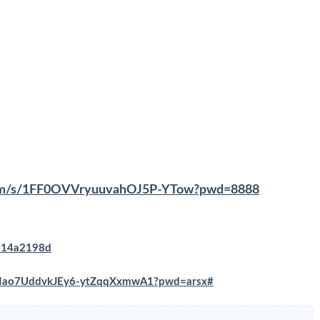
.com/s/1FF0OVVryuuvahOJ5P-YTow?pwd=8888
e614a2198d
s/VNao7UddvkJEy6-ytZqqXxmwA1?pwd=arsx#