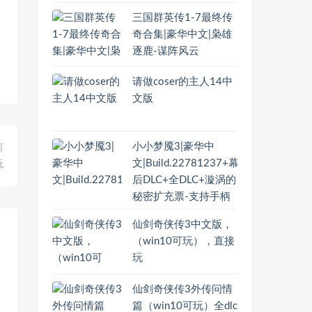
三国群英传1-7最终传
奇合集|豪华中文|枭雄
逐鹿-谋阵风云
请做coser的主人14中
文版
小小梦魇3|豪华中
篇
文|Build.22781237+幕
玩
后DLC+全DLC+漩涡的
秘密扩充票-支持手柄
仙剑奇侠传3中文版，
（win10可玩），直接
玩
仙剑奇侠传3外传问情
篇（win10可玩）全dlc