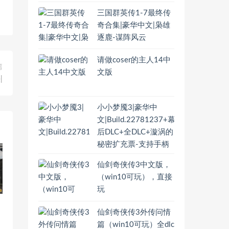
三国群英传1-7最终传
奇合集|豪华中文|枭雄
逐鹿-谋阵风云
请做coser的主人14中
篇
文版
|
小小梦魇3|豪华中
文|Build.22781237+幕
后DLC+全DLC+漩涡的
秘密扩充票-支持手柄
仙剑奇侠传3中文版，
（win10可玩），直接
玩
仙剑奇侠传3外传问情
篇（win10可玩）全dlc