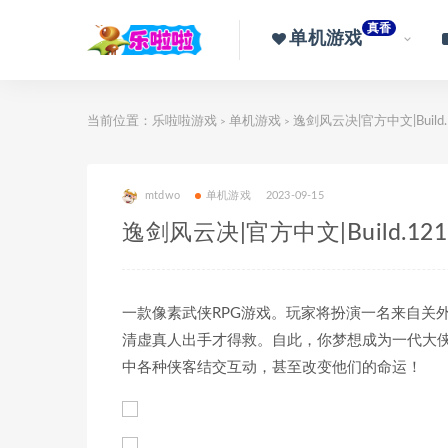
真香
单机游戏
当前位置：
乐啦啦游戏
单机游戏
逸剑风云决|官方中文|Build.12
>
>
mtdwo
单机游戏
2023-09-15
逸剑风云决|官方中文|Build.12166
一款像素武侠RPG游戏。玩家将扮演一名来自关
清虚真人出手才得救。自此，你梦想成为一代大
中各种侠客结交互动，甚至改变他们的命运！