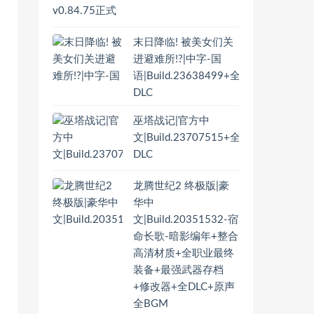
末日降临! 被美女们关
进避难所!?|中字-国
语|Build.23638499+全
DLC
巫塔战记|官方中
文|Build.23707515+全
DLC
龙腾世纪2 终极版|豪
华中
文|Build.20351532-宿
命长歌-暗影编年+整合
高清材质+全职业最终
装备+最强武器存档
+修改器+全DLC+原声
全BGM