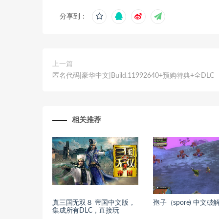
分享到：
上一篇
匿名代码|豪华中文|Build.11992640+预购特典+全DLC
相关推荐
真三国无双８ 帝国中文版，
孢子（spore) 中文破
集成所有DLC，直接玩