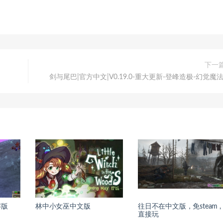
下一
剑与尾巴|官方中文|V0.19.0-重大更新-登峰造极-幻觉魔法
解版
林中小女巫中文版
往日不在中文版，免steam ,
直接玩