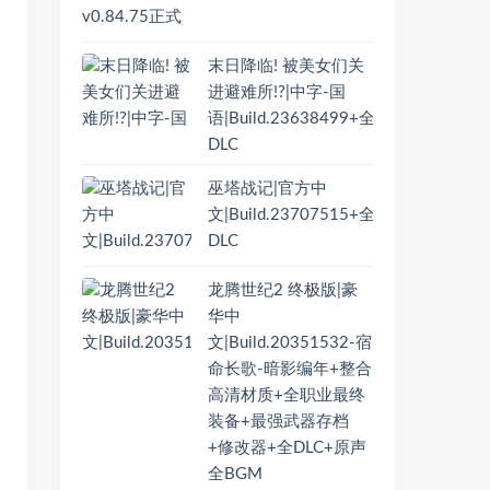
末日降临! 被美女们关
进避难所!?|中字-国
语|Build.23638499+全
DLC
巫塔战记|官方中
文|Build.23707515+全
DLC
龙腾世纪2 终极版|豪
华中
文|Build.20351532-宿
命长歌-暗影编年+整合
高清材质+全职业最终
装备+最强武器存档
+修改器+全DLC+原声
全BGM