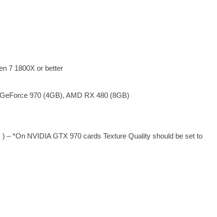
n 7 1800X or better
GeForce 970 (4GB), AMD RX 480 (8GB)
) – *On NVIDIA GTX 970 cards Texture Quality should be set to