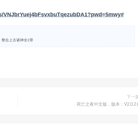
om/s/VNJbrYuej4bFsvxbuTqezubDA1?pwd=5mwy#
版， 整合上古诸神全2章
下一
死亡之夜中文版，版本：V2.0.2.