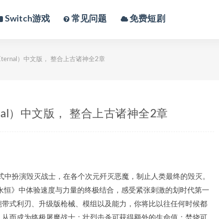
Switch游戏
常见问题
免费短剧
ternal）中文版， 整合上古诸神全2章
nal）中文版， 整合上古诸神全2章
中扮演毁灭战士，在各个次元歼灭恶魔，制止人类最终的毁灭。
永恒》中体验速度与力量的终极结合，感受紧张刺激的划时代第一
腕带式利刃、升级版枪械、模组以及能力，你将比以往任何时候都
，从而成为终极屠魔战士：壮烈击杀可获得额外的生命值；焚烧可