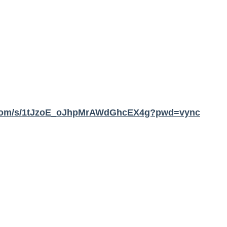
u.com/s/1tJzoE_oJhpMrAWdGhcEX4g?pwd=vync