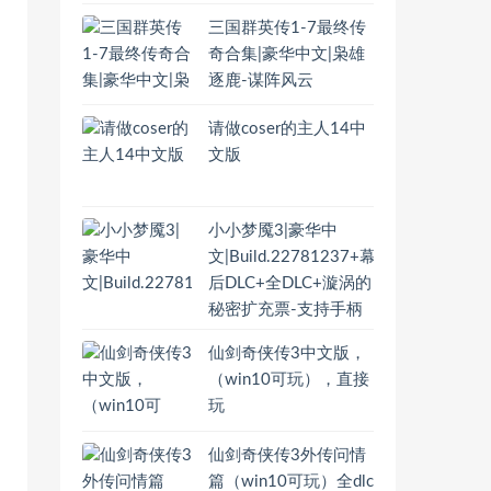
三国群英传1-7最终传
奇合集|豪华中文|枭雄
逐鹿-谋阵风云
请做coser的主人14中
文版
小小梦魇3|豪华中
文|Build.22781237+幕
后DLC+全DLC+漩涡的
秘密扩充票-支持手柄
仙剑奇侠传3中文版，
（win10可玩），直接
玩
仙剑奇侠传3外传问情
篇（win10可玩）全dlc