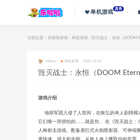
真香
单机游戏
当前位置：
乐啦啦游戏
单机游戏
毁灭战士：永恒（DOOM E
>
>
mtdwo
单机游戏
2022-12-19
毁灭战士：永恒（DOOM Eter
游戏介绍
地狱军团入侵了人世间，在恢弘的单人剧情模式
它们唯一所惧怕的……就是你。 在《毁灭战士：
人称射击游戏。配备肩扛式火焰喷射器、可伸缩
更快速、强大和全能。从敌人身上攫取你的所需