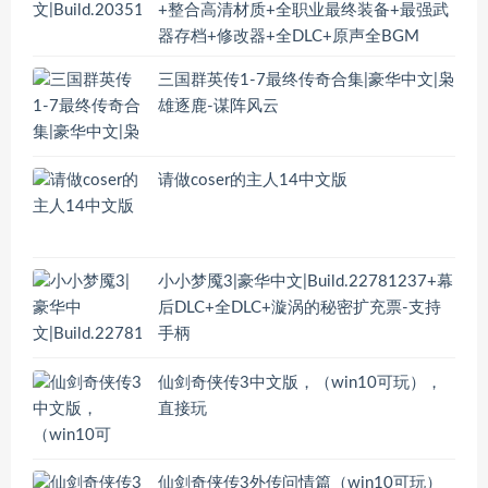
+整合高清材质+全职业最终装备+最强武
器存档+修改器+全DLC+原声全BGM
三国群英传1-7最终传奇合集|豪华中文|枭
雄逐鹿-谋阵风云
请做coser的主人14中文版
小小梦魇3|豪华中文|Build.22781237+幕
后DLC+全DLC+漩涡的秘密扩充票-支持
手柄
仙剑奇侠传3中文版，（win10可玩），
直接玩
仙剑奇侠传3外传问情篇（win10可玩）