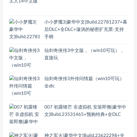
小小梦魇3|豪华中文|Build.22781237+幕
后DLC+全DLC+漩涡的秘密扩充票-支持
手柄
仙剑奇侠传3中文版，（win10可玩），
直接玩
仙剑奇侠传3外传问情篇（win10可玩）
全dlc
007 初露锋芒 非虚拟机 安装即撸|豪华中
文|Build.23531465+预购特典+全DLC
神之军火|豪华中文|Build.23622298+全