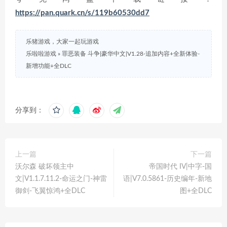
https://pan.quark.cn/s/119b60530dd7
乐猪游戏，大家一起玩游戏
乐啦啦游戏
»
罪恶装备 斗争|豪华中文|V1.28-追加内容+全新体验-
新增功能+全DLC
分享到：
上一篇
下一篇
沃尔森 破坏领主中
帝国时代 IV|中字-国
文|V1.1.7.11.2-命运之门-神雷
语|V7.0.5861-历史编年-新地
御剑-飞翼惊鸿+全DLC
图+全DLC