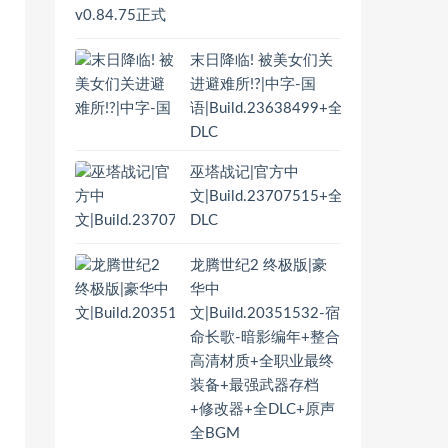
末日降临! 被美女们关
进避难所!?|中字-国
语|Build.23638499+全
DLC
巫塔战记|官方中
文|Build.23707515+全
DLC
龙腾世纪2 终极版|豪
华中
文|Build.20351532-宿
命长歌-暗影编年+整合
高清材质+全职业最终
装备+最强武器存档
+修改器+全DLC+原声
全BGM