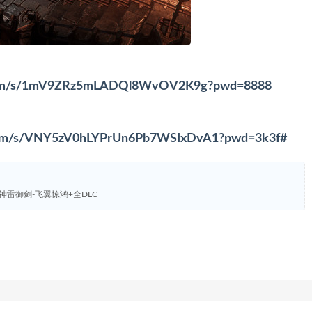
u.com/s/1mV9ZRz5mLADQl8WvOV2K9g?pwd=8888
i.com/s/VNY5zV0hLYPrUn6Pb7WSIxDvA1?pwd=3k3f#
门-神雷御剑-飞翼惊鸿+全DLC