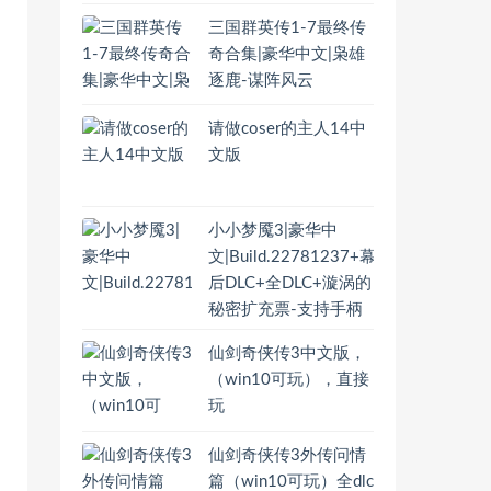
三国群英传1-7最终传
奇合集|豪华中文|枭雄
逐鹿-谋阵风云
请做coser的主人14中
文版
小小梦魇3|豪华中
文|Build.22781237+幕
后DLC+全DLC+漩涡的
秘密扩充票-支持手柄
仙剑奇侠传3中文版，
（win10可玩），直接
玩
仙剑奇侠传3外传问情
篇（win10可玩）全dlc