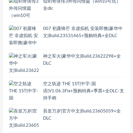
仙剑奇侠传3外传问情篇（win10可玩）
全dlc
007 初露锋芒 非虚拟机 安装即撸|豪华中
文|Build.23531465+预购特典+全DLC
神之军火|豪华中文|Build.23622298+全
DLC
空之轨迹 THE 1ST|中字-国
语|V1.06.3Fix+预购特典+季票+全DLC-支
持手柄
吾皇万岁|官方中文|Build.23605059+全
DLC