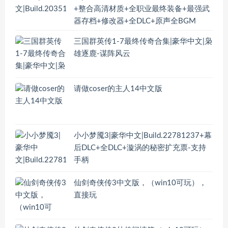
+整合高清材质+全职业最终装备+最强武
器存档+修改器+全DLC+原声全BGM
三国群英传1-7最终传奇合集|豪华中文|枭
雄逐鹿-谋阵风云
请做coser的主人14中文版
小小梦魇3|豪华中文|Build.22781237+幕
后DLC+全DLC+漩涡的秘密扩充票-支持
手柄
仙剑奇侠传3中文版，（win10可玩），
直接玩