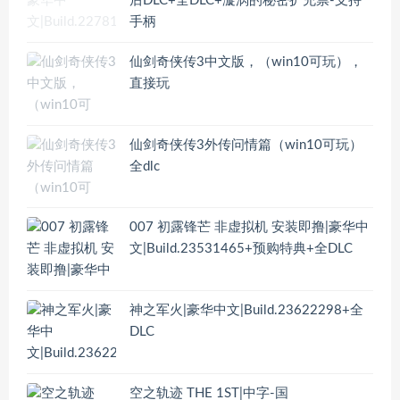
后DLC+全DLC+漩涡的秘密扩充票-支持
手柄
仙剑奇侠传3中文版，（win10可玩），
直接玩
仙剑奇侠传3外传问情篇（win10可玩）
全dlc
007 初露锋芒 非虚拟机 安装即撸|豪华中
文|Build.23531465+预购特典+全DLC
神之军火|豪华中文|Build.23622298+全
DLC
空之轨迹 THE 1ST|中字-国