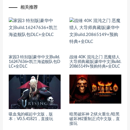
相关推荐
家园3 特别版|豪华中文|Build.
战锤 40K 混沌之门 恶魔猎人
16247636+凯兰海盗舰队包D
大导师典藏版|豪华中文|Build.
LC+全DLC
20865149+预购特典+全DLC
吸血鬼的崛起中文版，版
暗黑破坏神 2:狱火重生/暗黑
本：V0.5.41821，直接玩
破坏神2重制正式中文版，直
接玩