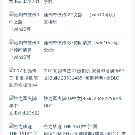
手柄
仙剑奇侠传3中文版，（win10可玩），
直接玩
仙剑奇侠传3外传问情篇（win10可玩）
全dlc
007 初露锋芒 非虚拟机 安装即撸|豪华中
文|Build.23531465+预购特典+全DLC
神之军火|豪华中文|Build.23622298+全
DLC
空之轨迹 THE 1ST|中字-国
语|V1.06.3Fix+预购特典+季票+全DLC-支