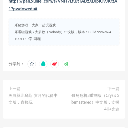
https://pan.xunlei.com/s/VNH7LfuJtTADzXDIpiO9JKrzA
1?pwd=wedu#
乐猪游戏，大家一起玩游戏
乐啦啦游戏
»
大多数（Nobody）中文版，版本：Build.9956564-
10011|中字-国语|
分享到：
上一篇
下一篇
黑白莫比乌斯 岁月的代价中
孤岛危机3重制版（Crysis 3
文版，直接玩
Remastered）中文版，支援
4K+光追