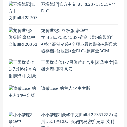
巫塔战记|官方中文|Build.23707515+全
DLC
龙腾世纪2 终极版|豪华中
文|Build.20351532-宿命长歌-暗影编年
+整合高清材质+全职业最终装备+最强武
器存档+修改器+全DLC+原声全BGM
三国群英传1-7最终传奇合集|豪华中文|枭
雄逐鹿-谋阵风云
请做coser的主人14中文版
小小梦魇3|豪华中文|Build.22781237+幕
后DLC+全DLC+漩涡的秘密扩充票-支持