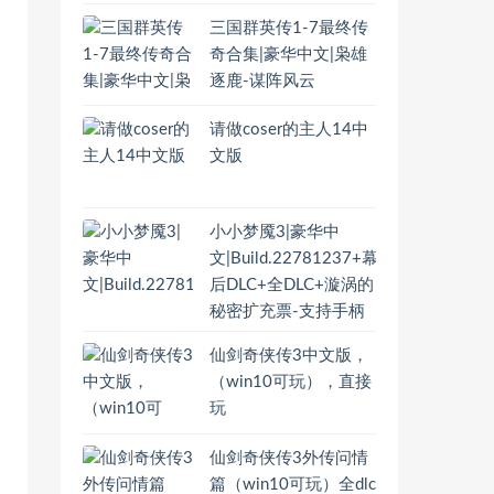
三国群英传1-7最终传
奇合集|豪华中文|枭雄
逐鹿-谋阵风云
请做coser的主人14中
文版
小小梦魇3|豪华中
文|Build.22781237+幕
后DLC+全DLC+漩涡的
秘密扩充票-支持手柄
仙剑奇侠传3中文版，
（win10可玩），直接
玩
仙剑奇侠传3外传问情
篇（win10可玩）全dlc