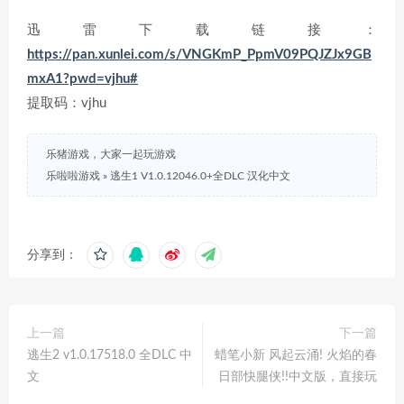
迅雷下载链接：
https://pan.xunlei.com/s/VNGKmP_PpmV09PQJZJx9GB
mxA1?pwd=vjhu#
提取码：vjhu
乐猪游戏，大家一起玩游戏
乐啦啦游戏
»
逃生1 V1.0.12046.0+全DLC 汉化中文
分享到：
上一篇
下一篇
逃生2 v1.0.17518.0 全DLC 中
蜡笔小新 风起云涌! 火焰的春
文
日部快腿侠!!中文版，直接玩