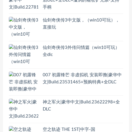
后DLC+全DLC+漩涡的秘密扩充票-支持
手柄
仙剑奇侠传3中文版，（win10可玩），
直接玩
仙剑奇侠传3外传问情篇（win10可玩）
全dlc
007 初露锋芒 非虚拟机 安装即撸|豪华中
文|Build.23531465+预购特典+全DLC
神之军火|豪华中文|Build.23622298+全
DLC
空之轨迹 THE 1ST|中字-国