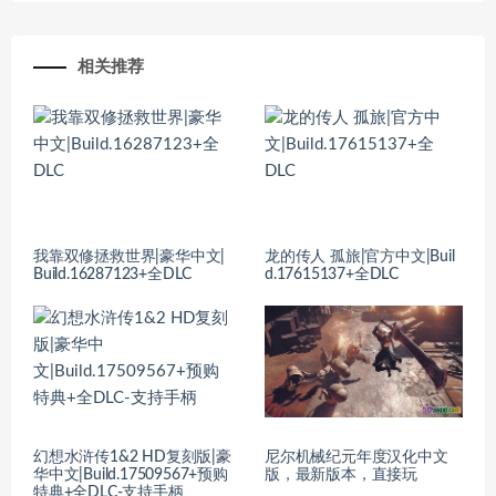
相关推荐
我靠双修拯救世界|豪华中文|
龙的传人 孤旅|官方中文|Buil
Build.16287123+全DLC
d.17615137+全DLC
幻想水浒传1&2 HD复刻版|豪
尼尔机械纪元年度汉化中文
华中文|Build.17509567+预购
版，最新版本，直接玩
特典+全DLC-支持手柄