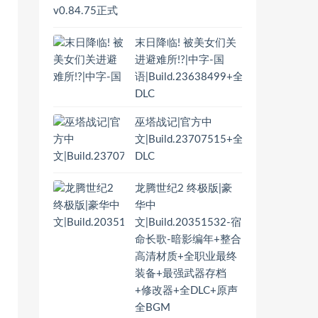
末日降临! 被美女们关
进避难所!?|中字-国
语|Build.23638499+全
DLC
巫塔战记|官方中
文|Build.23707515+全
DLC
龙腾世纪2 终极版|豪
华中
文|Build.20351532-宿
命长歌-暗影编年+整合
高清材质+全职业最终
装备+最强武器存档
+修改器+全DLC+原声
全BGM