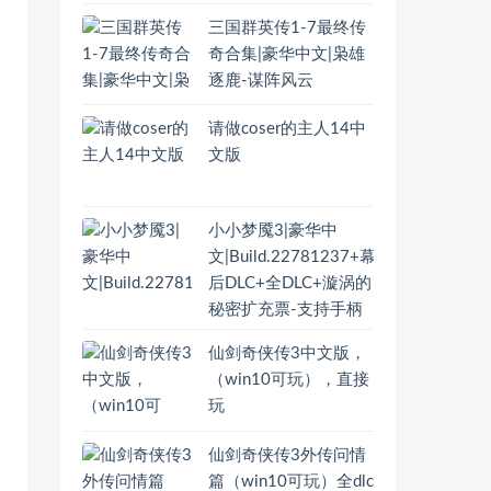
三国群英传1-7最终传
奇合集|豪华中文|枭雄
逐鹿-谋阵风云
请做coser的主人14中
文版
小小梦魇3|豪华中
文|Build.22781237+幕
后DLC+全DLC+漩涡的
秘密扩充票-支持手柄
仙剑奇侠传3中文版，
（win10可玩），直接
玩
仙剑奇侠传3外传问情
篇（win10可玩）全dlc