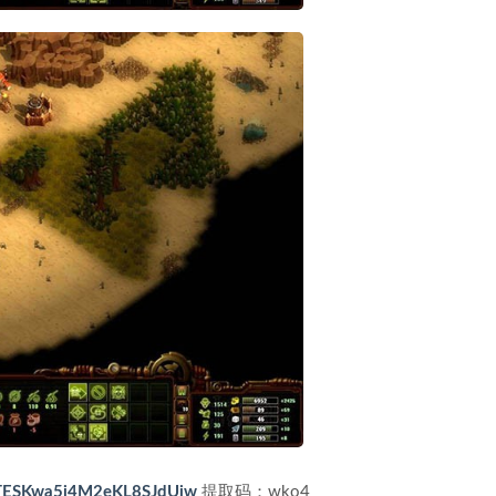
1sTESKwa5i4M2eKL8SJdUjw
提取码：wko4