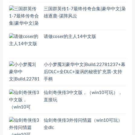
三国群英传1-7最终传奇合集|豪华中文|枭
雄逐鹿-谋阵风云
请做coser的主人14中文版
小小梦魇3|豪华中文|Build.22781237+幕
后DLC+全DLC+漩涡的秘密扩充票-支持
手柄
仙剑奇侠传3中文版，（win10可玩），
直接玩
仙剑奇侠传3外传问情篇（win10可玩）
全dlc