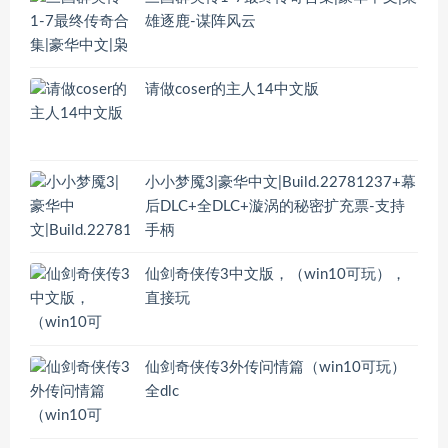
雄逐鹿-谋阵风云
请做coser的主人14中文版
小小梦魇3|豪华中文|Build.22781237+幕
后DLC+全DLC+漩涡的秘密扩充票-支持
手柄
仙剑奇侠传3中文版，（win10可玩），
直接玩
仙剑奇侠传3外传问情篇（win10可玩）
全dlc