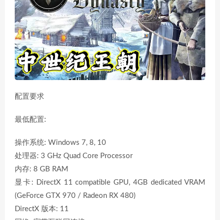
配置要求
最低配置:
操作系统: Windows 7, 8, 10
处理器: 3 GHz Quad Core Processor
内存: 8 GB RAM
显卡: DirectX 11 compatible GPU, 4GB dedicated VRAM
(GeForce GTX 970 / Radeon RX 480)
DirectX 版本: 11