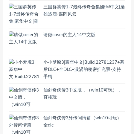
三国群英传1-7最终传奇合集|豪华中文|枭
雄逐鹿-谋阵风云
请做coser的主人14中文版
小小梦魇3|豪华中文|Build.22781237+幕
后DLC+全DLC+漩涡的秘密扩充票-支持
手柄
仙剑奇侠传3中文版，（win10可玩），
直接玩
仙剑奇侠传3外传问情篇（win10可玩）
全dlc