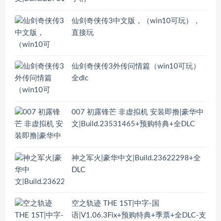
仙剑奇侠传3中文版，（win10可玩），
直接玩
仙剑奇侠传3外传问情篇（win10可玩）
全dlc
007 初露锋芒 非虚拟机 安装即撸|豪华中
文|Build.23531465+预购特典+全DLC
神之军火|豪华中文|Build.23622298+全
DLC
空之轨迹 THE 1ST|中字-国
语|V1.06.3Fix+预购特典+季票+全DLC-支