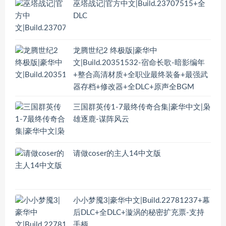
巫塔战记|官方中文|Build.23707515+全
DLC
龙腾世纪2 终极版|豪华中
文|Build.20351532-宿命长歌-暗影编年
+整合高清材质+全职业最终装备+最强武
器存档+修改器+全DLC+原声全BGM
三国群英传1-7最终传奇合集|豪华中文|枭
雄逐鹿-谋阵风云
请做coser的主人14中文版
小小梦魇3|豪华中文|Build.22781237+幕
后DLC+全DLC+漩涡的秘密扩充票-支持
手柄