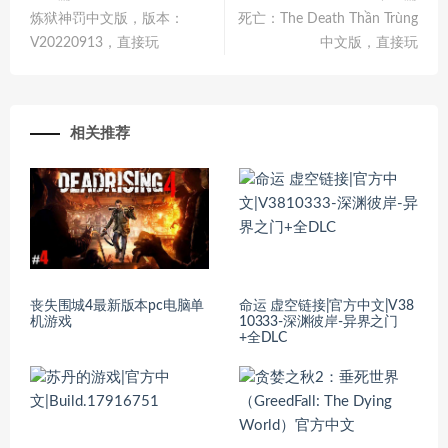
炼狱神罚中文版，版本：
死亡：The Death Thần Trùng
V20220913，直接玩
中文版，直接玩
相关推荐
丧失围城4最新版本pc电脑单
命运 虚空链接|官方中文|V38
机游戏
10333-深渊彼岸-异界之门
+全DLC