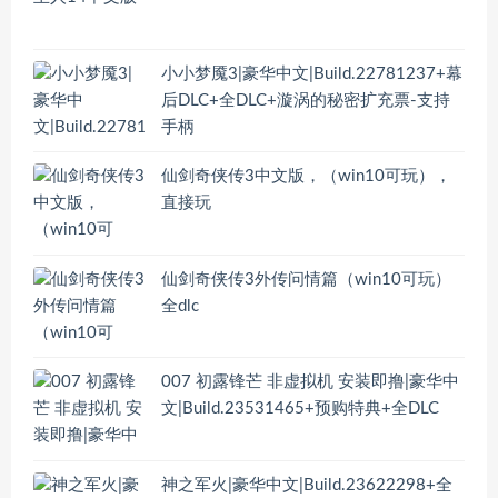
小小梦魇3|豪华中文|Build.22781237+幕
后DLC+全DLC+漩涡的秘密扩充票-支持
手柄
仙剑奇侠传3中文版，（win10可玩），
直接玩
仙剑奇侠传3外传问情篇（win10可玩）
全dlc
007 初露锋芒 非虚拟机 安装即撸|豪华中
文|Build.23531465+预购特典+全DLC
神之军火|豪华中文|Build.23622298+全