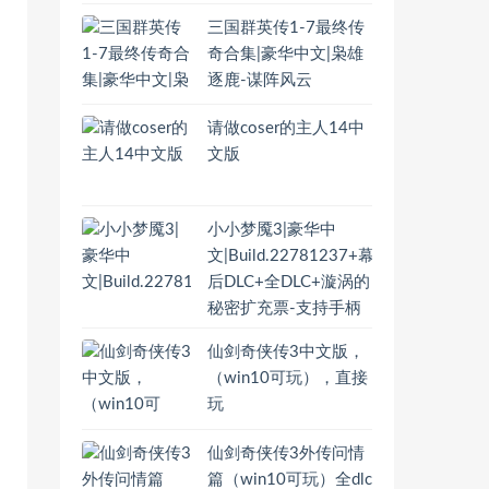
三国群英传1-7最终传
奇合集|豪华中文|枭雄
逐鹿-谋阵风云
请做coser的主人14中
文版
小小梦魇3|豪华中
文|Build.22781237+幕
后DLC+全DLC+漩涡的
秘密扩充票-支持手柄
仙剑奇侠传3中文版，
（win10可玩），直接
玩
仙剑奇侠传3外传问情
篇（win10可玩）全dlc