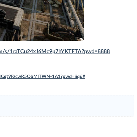
.com/s/1raTCu24xJ6Mc9p7hYKTFTA?pwd=8888
NBkHCgt9FzcwR5ObMlTWN-1A1?pwd=iiq6#