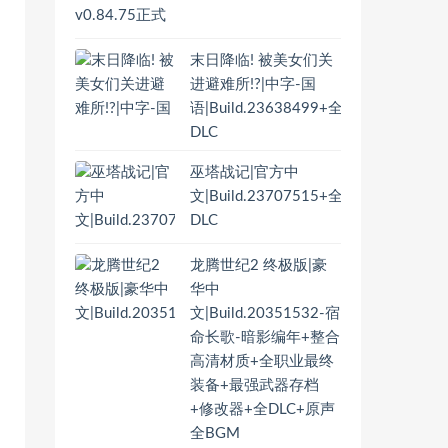
末日降临! 被美女们关
进避难所!?|中字-国
语|Build.23638499+全
DLC
巫塔战记|官方中
文|Build.23707515+全
DLC
龙腾世纪2 终极版|豪
华中
文|Build.20351532-宿
命长歌-暗影编年+整合
高清材质+全职业最终
装备+最强武器存档
+修改器+全DLC+原声
全BGM