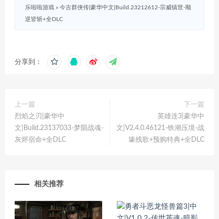
乐啦啦游戏
»
今古群侠传|豪华中文|Build.23212612-宗威镇世-顺
逆皆斩+全DLC
分享到：
上一篇
下一篇
烈焰之刃|豪华中
英雄连3|豪华中
文|Build.23137033-梦陨战魂-
文|V2.4.0.46121-铁潮压境-战
灰烬宿命+全DLC
壕残歌+预购特典+全DLC
相关推荐