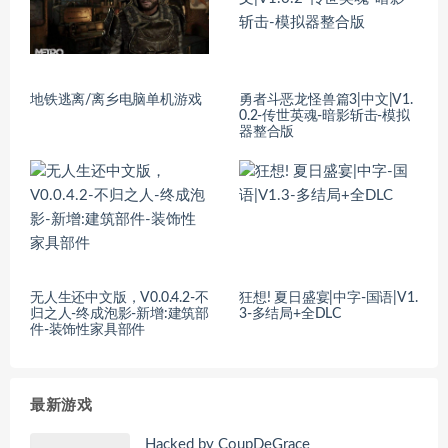
地铁逃离/离乡电脑单机游戏
勇者斗恶龙怪兽篇3|中文|V1.
0.2-传世英魂-暗影斩击-模拟
器整合版
无人生还中文版，V0.0.4.2-不
狂想! 夏日盛宴|中字-国语|V1.
归之人-终成泡影-新增:建筑部
3-多结局+全DLC
件-装饰性家具部件
最新游戏
Hacked by CoupDeGrace