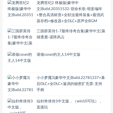
龙腾世纪2 终极版|豪华中
文|Build.20351532-宿命长歌-暗影编年
+整合高清材质+全职业最终装备+最强武
器存档+修改器+全DLC+原声全BGM
三国群英传1-7最终传奇合集|豪华中文|枭
雄逐鹿-谋阵风云
请做coser的主人14中文版
小小梦魇3|豪华中文|Build.22781237+幕
后DLC+全DLC+漩涡的秘密扩充票-支持
手柄
仙剑奇侠传3中文版，（win10可玩），
直接玩