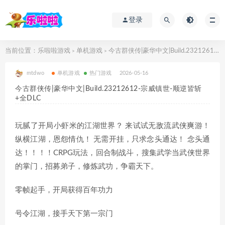
登录
当前位置：
乐啦啦游戏
单机游戏
今古群侠传|豪华中文|Build.23212612-宗威镇世-顺逆皆斩+全DLC
>
>
mtdwo
单机游戏
热门游戏
2026-05-16
今古群侠传|豪华中文|Build.23212612-宗威镇世-顺逆皆斩
+全DLC
玩腻了开局小虾米的江湖世界？ 来试试无敌流武侠爽游！
纵横江湖，恩怨情仇！ 无需开挂，只求念头通达！ 念头通
达！！！！CRPG玩法，回合制战斗，搜集武学当武侠世界
的掌门，招募弟子，修炼武功，争霸天下。
零帧起手，开局获得百年功力
号令江湖，接手天下第一宗门