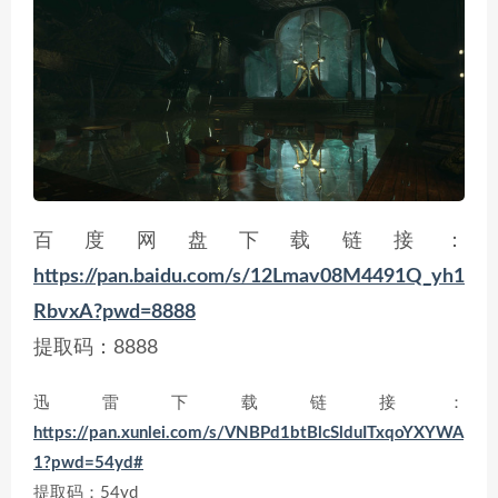
百度网盘下载链接：
https://pan.baidu.com/s/12Lmav08M4491Q_yh1
RbvxA?pwd=8888
提取码：8888
迅雷下载链接：
https://pan.xunlei.com/s/VNBPd1btBlcSlduITxqoYXYWA
1?pwd=54yd#
提取码：54yd