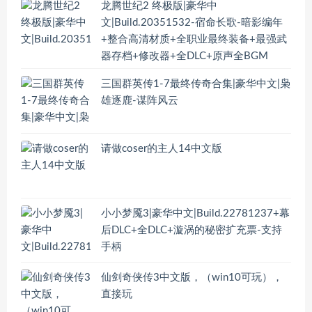
龙腾世纪2 终极版|豪华中
文|Build.20351532-宿命长歌-暗影编年
+整合高清材质+全职业最终装备+最强武
器存档+修改器+全DLC+原声全BGM
三国群英传1-7最终传奇合集|豪华中文|枭
雄逐鹿-谋阵风云
请做coser的主人14中文版
小小梦魇3|豪华中文|Build.22781237+幕
后DLC+全DLC+漩涡的秘密扩充票-支持
手柄
仙剑奇侠传3中文版，（win10可玩），
直接玩