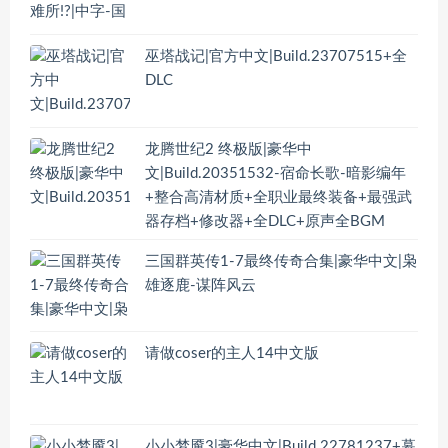
巫塔战记|官方中文|Build.23707515+全
DLC
龙腾世纪2 终极版|豪华中
文|Build.20351532-宿命长歌-暗影编年
+整合高清材质+全职业最终装备+最强武
器存档+修改器+全DLC+原声全BGM
三国群英传1-7最终传奇合集|豪华中文|枭
雄逐鹿-谋阵风云
请做coser的主人14中文版
小小梦魇3|豪华中文|Build.22781237+幕