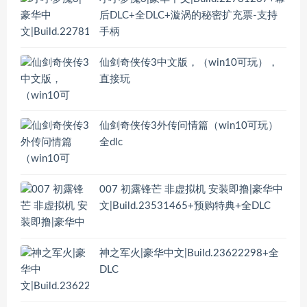
后DLC+全DLC+漩涡的秘密扩充票-支持
手柄
仙剑奇侠传3中文版，（win10可玩），
直接玩
仙剑奇侠传3外传问情篇（win10可玩）
全dlc
007 初露锋芒 非虚拟机 安装即撸|豪华中
文|Build.23531465+预购特典+全DLC
神之军火|豪华中文|Build.23622298+全
DLC