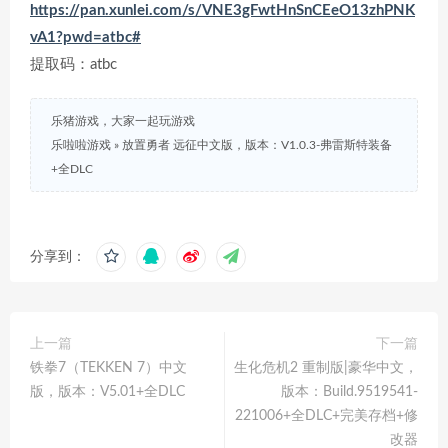
https://pan.xunlei.com/s/VNE3gFwtHnSnCEeO13zhPNK
vA1?pwd=atbc#
提取码：atbc
乐猪游戏，大家一起玩游戏
乐啦啦游戏
»
放置勇者 远征中文版，版本：V1.0.3-弗雷斯特装备
+全DLC
分享到：
上一篇
下一篇
铁拳7（TEKKEN 7）中文
生化危机2 重制版|豪华中文，
版，版本：V5.01+全DLC
版本：Build.9519541-
221006+全DLC+完美存档+修
改器