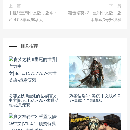
上一篇
下一篇
中世纪王朝中文版，版本：
狙击精英v2：重制中文版，版
v1.4.0.3集成继承人
本集成3号升级档
相关推荐
贪婪之秋 II垂死的世界|官方
刺客信条4：黑旗 中文版v1.0
中文|Build.15757967-末世英
7+集成了全部DLC
魂-战意无双