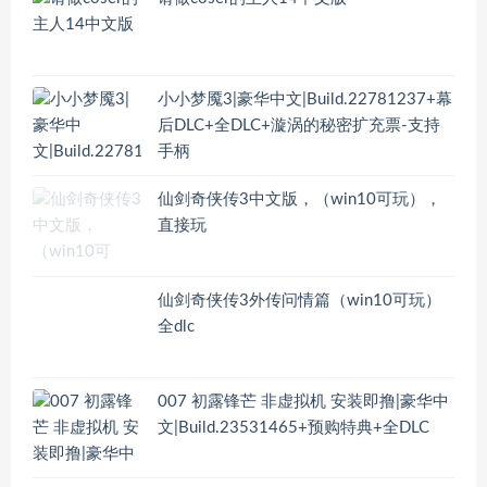
小小梦魇3|豪华中文|Build.22781237+幕
后DLC+全DLC+漩涡的秘密扩充票-支持
手柄
仙剑奇侠传3中文版，（win10可玩），
直接玩
仙剑奇侠传3外传问情篇（win10可玩）
全dlc
007 初露锋芒 非虚拟机 安装即撸|豪华中
文|Build.23531465+预购特典+全DLC